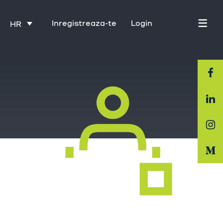
Inregistreaza-te
Login
HR
Početna stranica
O nama
Industrija
Usluge
Karijere
Kontakt
Trening uz Activate