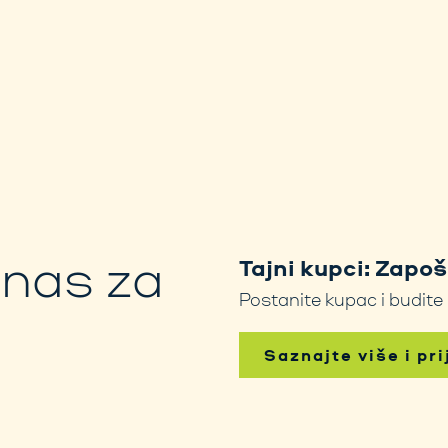
 nas za
Tajni kupci: Zapo
Postanite kupac i budite
Saznajte više i pr