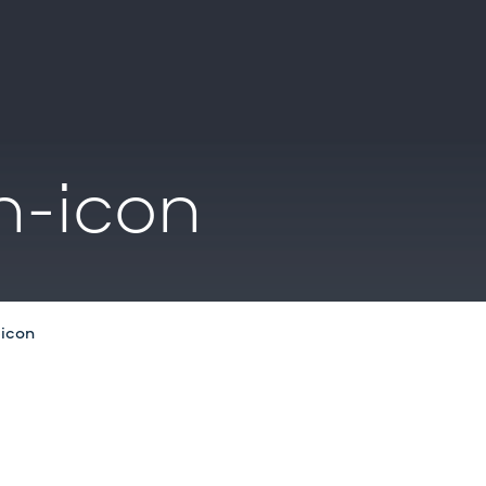
n-icon
-icon