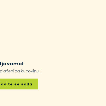
šljavamo!
 plaćeni za kupovinu!
ijavite se sada