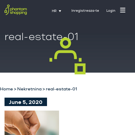
Inregistreaza-te
Login
HR
real-estate-01
Početna stranica
O nama
Industrija
Home
>
Nekretnina
>
real-estate-01
Usluge
June 5, 2020
Karijere
Kontakt
Trening uz Activate