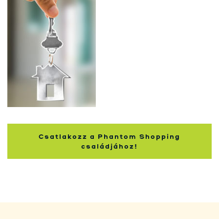
Kupci
Csatlakozz a Phantom Shopping
családjához!