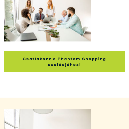
Kupci
Csatlakozz a Phantom Shopping
családjához!