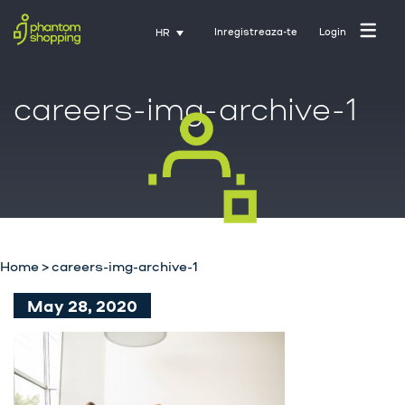
Inregistreaza-te
Login
HR
careers-img-archive-1
Početna stranica
O nama
Industrija
Home
>
careers-img-archive-1
Usluge
May 28, 2020
Karijere
Kontakt
Trening uz Activate