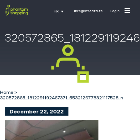
Inregistreaza-te
Login
HR
320572865_181229119246
Početna stranica
O nama
Industrija
Home
>
Usluge
320572865_1812291192467371_5532126778321117528_n
Karijere
December 22, 2022
Kontakt
Trening uz Activate